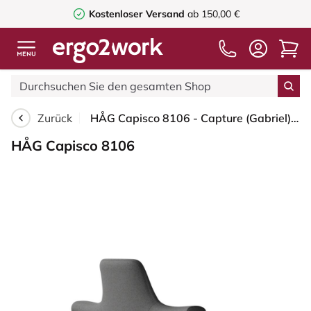
Kostenloser Versand
ab 150,00 €
Zurück
HÅG Capisco 8106 - Capture (Gabriel) - Wolle / Polyamid - CPT4601 - Dark grey - Blush Rose - 265 mm (Sitzhöhe 53-79cm) - Harte Rollen für weiche Böden
HÅG Capisco 8106