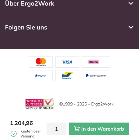
Über Ergo2Work
Folgen Sie uns
©1999 - 2026 - Ergo2Work
Haftungsausschluss
Datenschutzrichtlinie
Diese Website verwendet Cookies. Lesen Sie unsere
1.204,96
Datenschutzerklärung für weitere Informationen.
In den Warenkorb
Mehr
Allgemeine Geschäftsbedingungen
Cookie-Einstellungen
Kostenloser
erfahren?
|
Verstecken
Versand