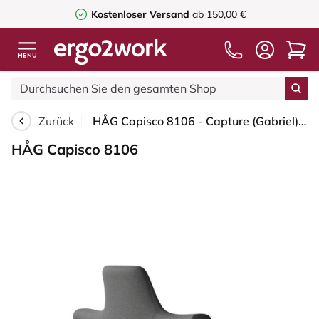
Kostenloser Versand
ab 150,00 €
Zurück
HÅG Capisco 8106 - Capture (Gabriel) - Wolle / Polyamid - CPT4601 - Dark grey - Blush Rose - 150mm (Sitzhöhe 40-55cm) - Weiche Rollen für harte Böden
HÅG Capisco 8106