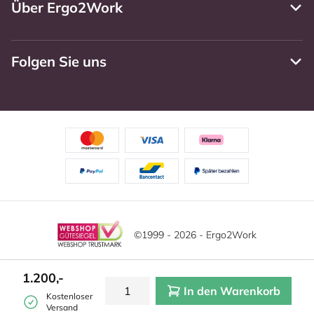
Über Ergo2Work
Folgen Sie uns
©1999 - 2026 - Ergo2Work
Haftungsausschluss
Datenschutzrichtlinie
Diese Website verwendet Cookies. Lesen Sie unsere
1.200,-
Datenschutzerklärung für weitere Informationen.
In den Warenkorb
Mehr
Allgemeine Geschäftsbedingungen
Cookie-Einstellungen
Kostenloser
erfahren?
|
Verstecken
Versand