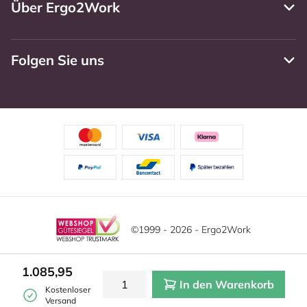
Über Ergo2Work
Folgen Sie uns
©1999 - 2026 - Ergo2Work
Haftungsausschluss
Datenschutzrichtlinie
Diese Website verwendet Cookies. Lesen Sie unsere
1.085,95
Datenschutzerklärung für weitere Informationen.
In den Warenkorb
Mehr
Allgemeine Geschäftsbedingungen
Cookie-Einstellungen
Kostenloser
erfahren?
|
Verstecken
Versand