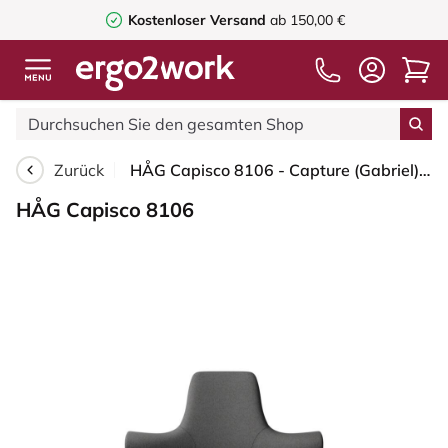
Kostenloser Versand
ab 150,00 €
Zurück
HÅG Capisco 8106 - Capture (Gabriel) - Wolle / Polyamid - CPT4601 - Dark grey - Blush Rose - 150mm (Sitzhöhe 40-55cm) - Bodengleiter
HÅG Capisco 8106