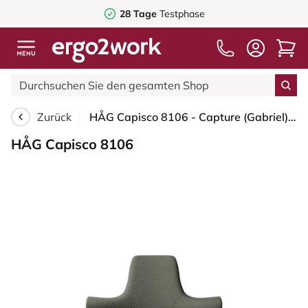
28 Tage
Testphase
Zurück
HÅG Capisco 8106 - Capture (Gabriel) - Wolle / Polyamid - CPT4401 - Warm grey - Silber - 265 mm (Sitzhöhe 53-79cm) - Weiche Rollen für harte Böden
HÅG Capisco 8106