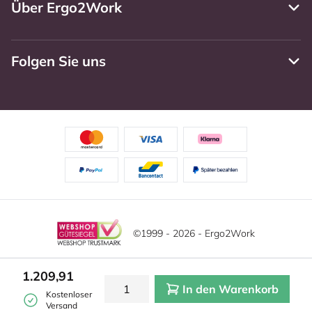
Über Ergo2Work
Folgen Sie uns
©1999 - 2026 - Ergo2Work
Haftungsausschluss
Datenschutzrichtlinie
Diese Website verwendet Cookies. Lesen Sie unsere
1.209,91
Datenschutzerklärung für weitere Informationen.
In den Warenkorb
Mehr
Allgemeine Geschäftsbedingungen
Cookie-Einstellungen
Kostenloser
erfahren?
|
Verstecken
Versand