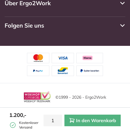
Über Ergo2Work
Folgen Sie uns
©1999 - 2026 - Ergo2Work
Haftungsausschluss
Datenschutzrichtlinie
Diese Website verwendet Cookies. Lesen Sie unsere
1.200,-
Datenschutzerklärung für weitere Informationen.
In den Warenkorb
Mehr
Allgemeine Geschäftsbedingungen
Cookie-Einstellungen
Kostenloser
erfahren?
|
Verstecken
Versand