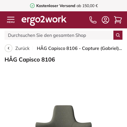
Kostenloser Versand
ab 150,00 €
Zurück
HÅG Capisco 8106 - Capture (Gabriel) - Wolle / Polyamid - CPT4401 - Warm grey - Silber - 200 mm (Sitzhöhe 46-64cm) - Harte Rollen für weiche Böden
HÅG Capisco 8106