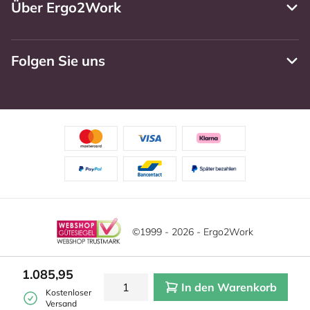
Über Ergo2Work
Folgen Sie uns
©1999 - 2026 - Ergo2Work
Haftungsausschluss
Datenschutzrichtlinie
Diese Website verwendet Cookies. Lesen Sie unsere
1.085,95
Datenschutzerklärung für weitere Informationen.
In den Warenkorb
Mehr
Allgemeine Geschäftsbedingungen
Cookie-Einstellungen
Kostenloser
erfahren?
|
Verstecken
Versand