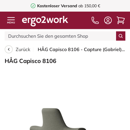
Kostenloser Versand
ab 150,00 €
Zurück
HÅG Capisco 8106 - Capture (Gabriel) - Wolle / Polyamid - CPT4401 - Warm grey - Silber - 200 mm (Sitzhöhe 46-64cm) - Harte Rollen für weiche Böden
HÅG Capisco 8106