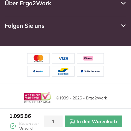
Über Ergo2Work
Folgen Sie uns
©1999 - 2026 - Ergo2Work
Haftungsausschluss
Datenschutzrichtlinie
Diese Website verwendet Cookies. Lesen Sie unsere
1.095,86
Datenschutzerklärung für weitere Informationen.
In den Warenkorb
Mehr
Allgemeine Geschäftsbedingungen
Cookie-Einstellungen
Kostenloser
erfahren?
|
Verstecken
Versand