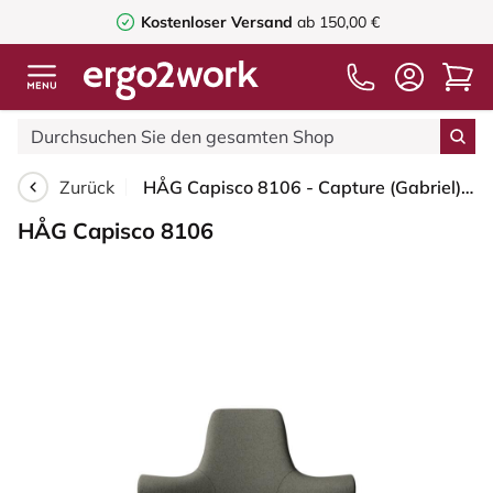
Kostenloser Versand
ab 150,00 €
Zurück
HÅG Capisco 8106 - Capture (Gabriel) - Wolle / Polyamid - CPT4401 - Warm grey - Schwarz - 265 mm (Sitzhöhe 53-79cm) - Harte Rollen für weiche Böden
HÅG Capisco 8106