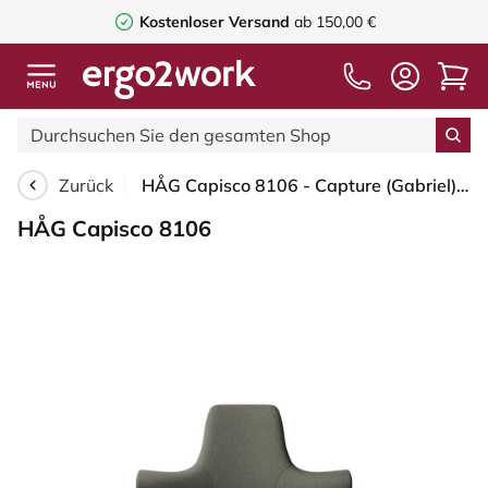
Kostenloser Versand
ab 150,00 €
Zurück
HÅG Capisco 8106 - Capture (Gabriel) - Wolle / Polyamid - CPT4401 - Warm grey - Schwarz - 150mm (Sitzhöhe 40-55cm) - Bodengleiter
HÅG Capisco 8106