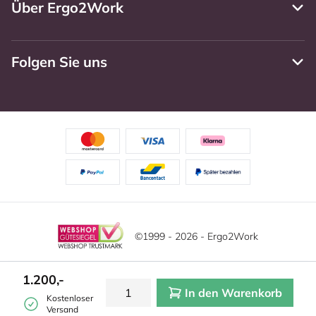
Über Ergo2Work
Folgen Sie uns
©1999 - 2026 - Ergo2Work
Haftungsausschluss
Datenschutzrichtlinie
Diese Website verwendet Cookies. Lesen Sie unsere
1.200,-
Datenschutzerklärung für weitere Informationen.
In den Warenkorb
Mehr
Allgemeine Geschäftsbedingungen
Cookie-Einstellungen
Kostenloser
erfahren?
|
Verstecken
Versand