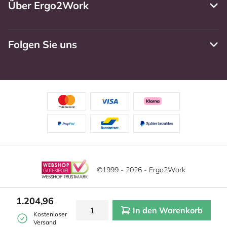
Über Ergo2Work
Folgen Sie uns
©1999 - 2026 - Ergo2Work
Haftungsausschluss
Datenschutzrichtlinie
Diese Website verwendet Cookies. Lesen Sie unsere
1.204,96
Datenschutzerklärung für weitere Informationen.
In den Warenkorb
Mehr
Allgemeine Geschäftsbedingungen
Cookie-Einstellungen
Kostenloser
erfahren?
|
Verstecken
Versand