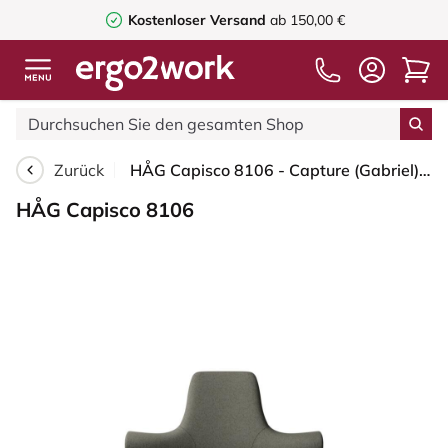
Kostenloser Versand
ab 150,00 €
Zurück
HÅG Capisco 8106 - Capture (Gabriel) - Wolle / Polyamid - CPT4401 - Warm grey - Blush Rose - 265 mm (Sitzhöhe 53-79cm) - Weiche Rollen für harte Böden
HÅG Capisco 8106