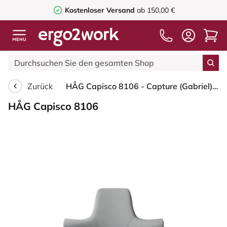
Kostenloser Versand
ab 150,00 €
Zurück
HÅG Capisco 8106 - Capture (Gabriel) - Wolle / Polyamid - CPT4102 - Light grey - Weiß - 265 mm (Sitzhöhe 53-79cm) - Bodengleiter
HÅG Capisco 8106