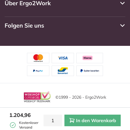
Über Ergo2Work
Folgen Sie uns
©1999 - 2026 - Ergo2Work
Haftungsausschluss
Datenschutzrichtlinie
Diese Website verwendet Cookies. Lesen Sie unsere
1.204,96
Datenschutzerklärung für weitere Informationen.
In den Warenkorb
Mehr
Allgemeine Geschäftsbedingungen
Cookie-Einstellungen
Kostenloser
erfahren?
|
Verstecken
Versand