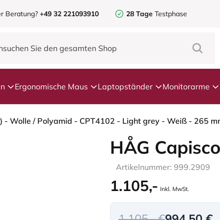
r Beratung?
+49 32 221093910
28 Tage
Testphase
en
Ergonomische Maus
Laptopständer
Monitorarme
 - Wolle / Polyamid - CPT4102 - Light grey - Weiß - 265 m
HÅG Capisco
Artikelnummer: 999.2909
1.105,-
Inkl. MwSt.
1.105,- €
994,50 €