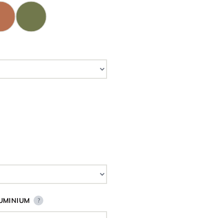
UMINIUM
?