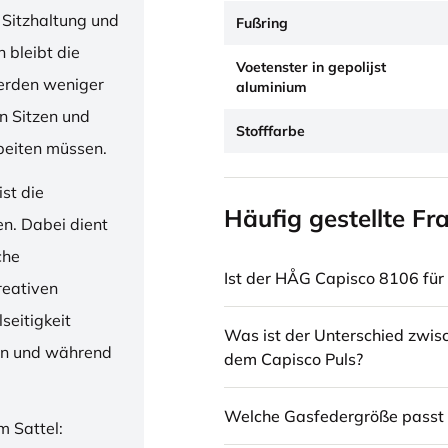
 Sitzhaltung und
Fußring
 bleibt die
Voetenster in gepolijst
erden weniger
aluminium
en Sitzen und
Stofffarbe
beiten müssen.
st die
Häufig gestellte Fr
en. Dabei dient
che
Ist der HÅG Capisco 8106 für 
reativen
seitigkeit
Was ist der Unterschied zwi
ren und während
dem Capisco Puls?
Welche Gasfedergröße passt 
m Sattel: