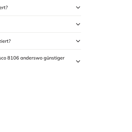
ert?
iert?
sco 8106 anderswo günstiger