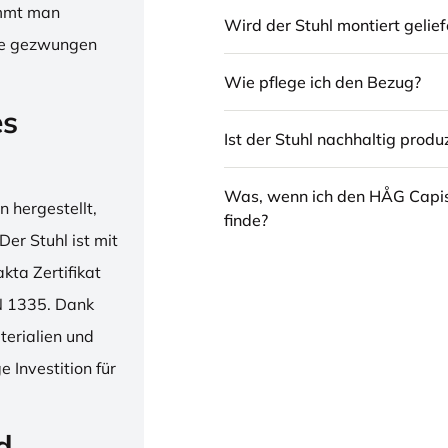
immt man
Wird der Stuhl montiert gelief
hne gezwungen
Wie pflege ich den Bezug?
es
Ist der Stuhl nachhaltig produz
Was, wenn ich den HÅG Capi
 hergestellt,
finde?
er Stuhl ist mit
ta Zertifikat
N 1335. Dank
erialien und
 Investition für
d