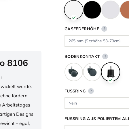
GASFEDERHÖHE
?
BODENKONTAKT
?
o 8106
er
twickelt wurde.
FUSSRING
?
lehne fördern
 Arbeitstages
artigen Designs
FUSSRING AUS POLIERTEM AL
ewicht – egal,