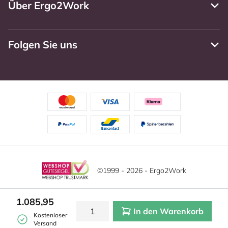
Über Ergo2Work
Folgen Sie uns
©1999 - 2026 - Ergo2Work
Haftungsausschluss
Datenschutzrichtlinie
Diese Website verwendet Cookies. Lesen Sie unsere
1.085,95
Datenschutzerklärung für weitere Informationen.
In den Warenkorb
Mehr
Allgemeine Geschäftsbedingungen
Cookie-Einstellungen
Kostenloser
erfahren?
|
Verstecken
Versand