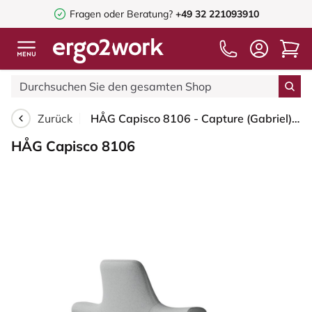
Fragen oder Beratung?
+49 32 221093910
Zurück
HÅG Capisco 8106 - Capture (Gabriel) - Wolle / Polyamid - CPT4102 - Light grey - Silber - 200 mm (Sitzhöhe 46-64cm) - Bodengleiter
HÅG Capisco 8106