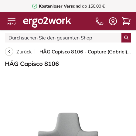
Kostenloser Versand
ab 150,00 €
Zurück
HÅG Capisco 8106 - Capture (Gabriel) - Wolle / Polyamid - CPT4102 - Light grey - Moss Grey - 150mm (Sitzhöhe 40-55cm) - Harte Rollen für weiche Böden
HÅG Capisco 8106