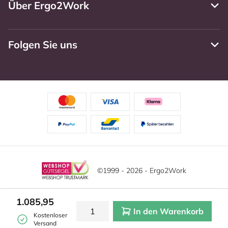
Über Ergo2Work
Folgen Sie uns
©1999 - 2026 - Ergo2Work
Haftungsausschluss
Datenschutzrichtlinie
Diese Website verwendet Cookies. Lesen Sie unsere
1.085,95
Datenschutzerklärung für weitere Informationen.
In den Warenkorb
Mehr
Allgemeine Geschäftsbedingungen
Cookie-Einstellungen
Kostenloser
erfahren?
|
Verstecken
Versand